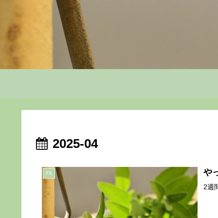
2025-04
や
FX
2週