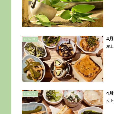
4月
おばんざい
左上
4月
おばんざい
左上