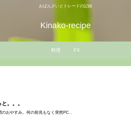
おばんざいとトレードの記録
Kinako-recipe
料理
FX
っと。。。
間のおやすみ。何の前兆もなく突然PC...