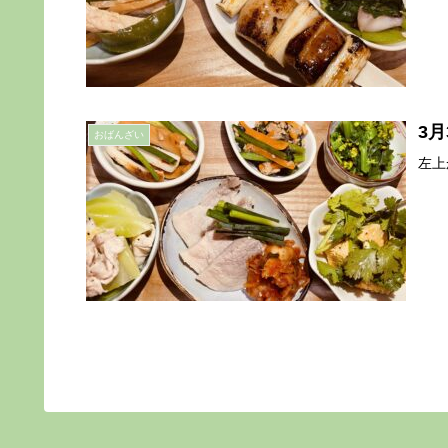
3月
おばんざい
左上