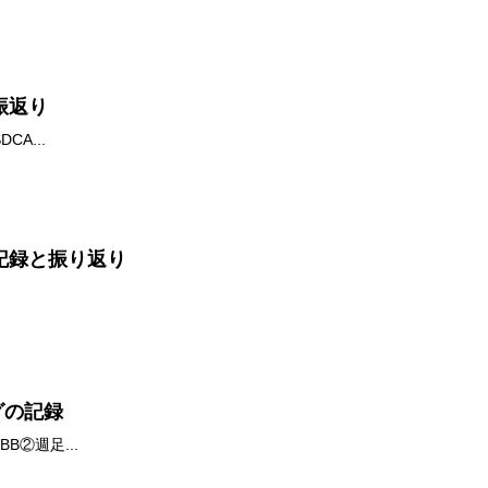
の振返り
CA...
々の記録と振り返り
グの記録
B②週足...