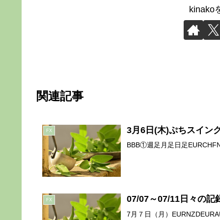
kina
関連記事
3月6日(木)ぷちスイン
FX
BBB①週足月足日足EURCHFNZ
07/07～07/11日々
FX
7月７日（月）EURNZDEURAUD