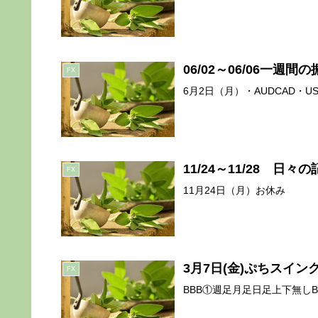
06/02～06/06一週間
FX
6月2日（月）・AUDCAD・USD
11/24～11/28 日
FX
11月24日（月）お休み
3月7日(金)ぷちスイン
FX
BBB①週足月足日足上下無しBB