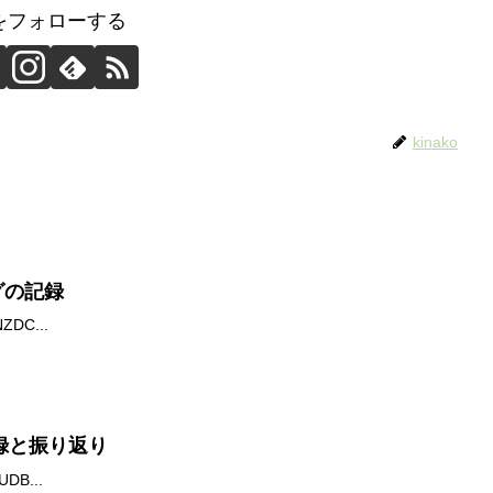
koをフォローする
kinako
グの記録
DC...
の記録と振り返り
B...