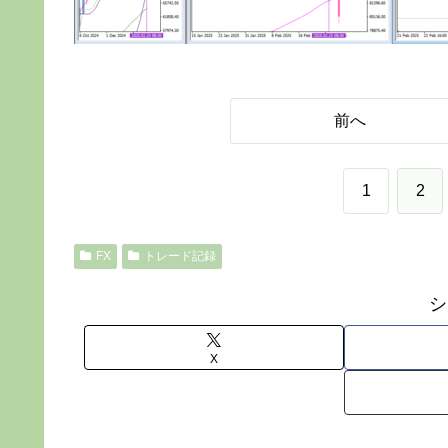
前へ
1
2
FX
トレード記録
シ
X