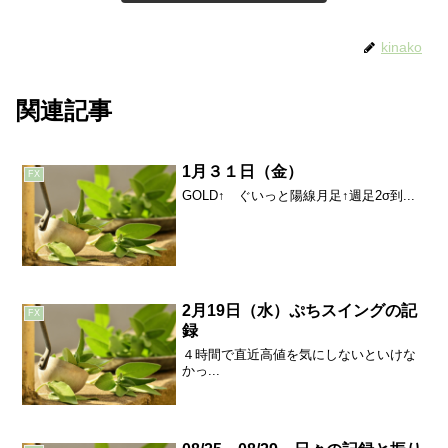
kinako
関連記事
1月３１日（金）
FX
GOLD↑ ぐいっと陽線月足↑週足2σ到...
2月19日（水）ぷちスイングの記
FX
録
４時間で直近高値を気にしないといけな
かっ...