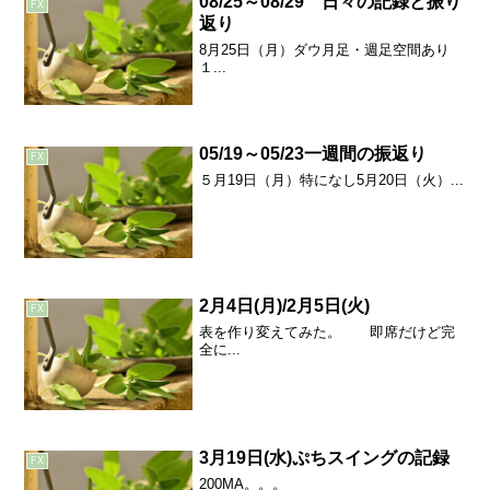
08/25～08/29 日々の記録と振り
FX
返り
8月25日（月）ダウ月足・週足空間あり
１...
05/19～05/23一週間の振返り
FX
５月19日（月）特になし5月20日（火）...
2月4日(月)/2月5日(火)
FX
表を作り変えてみた。 即席だけど完
全に...
3月19日(水)ぷちスイングの記録
FX
200MA。。。