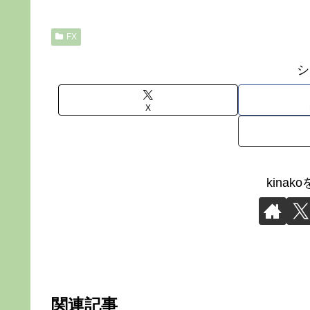
FX
シ
X
kina
関連記事