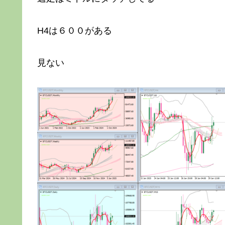
H4は６００がある
見ない