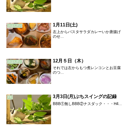
1月11日(土)
おばんざい
左上からパスタサラダカレーいか唐揚げ
のせ...
12月５日（木）
おばんざい
それでは左からもつ煮レンコンとお豆腐
のつ...
3月3日(月)ぷちスイングの記録
FX
BBB①無しBBB②ナスダック・・・H4...