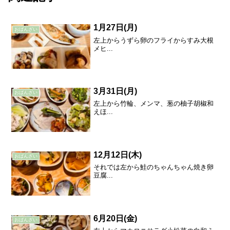
1月27日(月)
おばんざい
左上からうずら卵のフライからすみ大根
メヒ...
3月31日(月)
おばんざい
左上から竹輪、メンマ、葱の柚子胡椒和
えほ...
12月12日(木)
おばんざい
それでは左から鮭のちゃんちゃん焼き卵
豆腐...
6月20日(金)
おばんざい