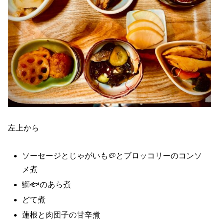
左上から
ソーセージとじゃがいも🥔とブロッコリーのコンソ
メ煮
鰤🐟のあら煮
どて煮
蓮根と肉団子の甘辛煮