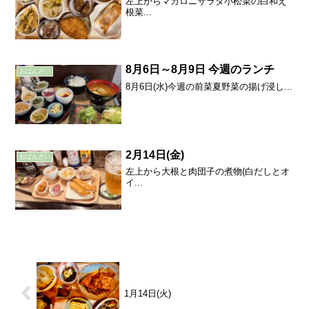
左上からマカロニサラダ小松菜の白和え
根菜...
8月6日～8月9日 今週のランチ
おばんざい
8月6日(水)今週の前菜夏野菜の揚げ浸し...
2月14日(金)
おばんざい
左上から大根と肉団子の煮物(白だしとオ
イ...
1月14日(火)