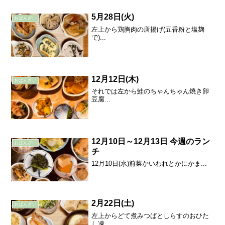
5月28日(火)
おばんざい
左上から鶏胸肉の唐揚げ(五香粉と塩麹
で)...
12月12日(木)
おばんざい
それでは左から鮭のちゃんちゃん焼き卵
豆腐...
12月10日～12月13日 今週のラン
おばんざい
チ
12月10日(水)前菜かいわれとかにかま...
2月22日(土)
おばんざい
左上からどて煮みつばとしらすのおひた
し凍...