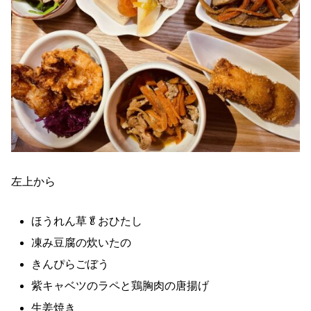
左上から
ほうれん草🥬おひたし
凍み豆腐の炊いたの
きんぴらごぼう
紫キャベツのラペと鶏胸肉の唐揚げ
生姜焼き