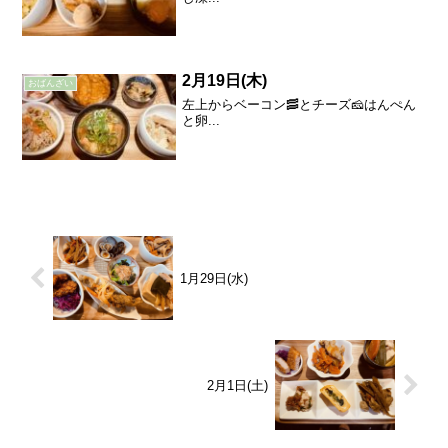
2月19日(木)
おばんざい
左上からベーコン🥓とチーズ🧀はんぺん
と卵...
1月29日(水)
2月1日(土)