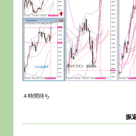
４時間待ち
振