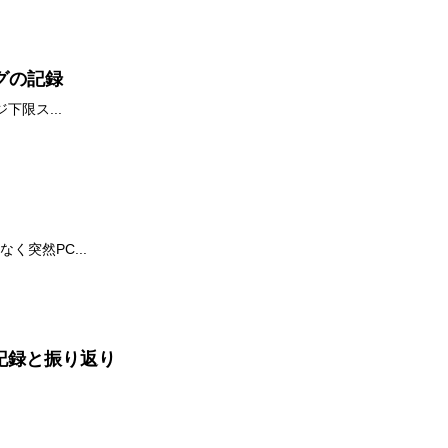
ングの記録
下限ス...
く突然PC...
々の記録と振り返り