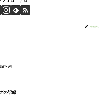
koをフォローする
kinako
2σ到...
ングの記録