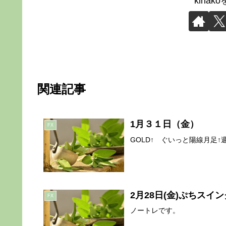
kina
関連記事
1月３１日（金）
FX
GOLD↑ ぐいっと陽線月足↑週足
2月28日(金)ぷちスイ
FX
ノートレです。