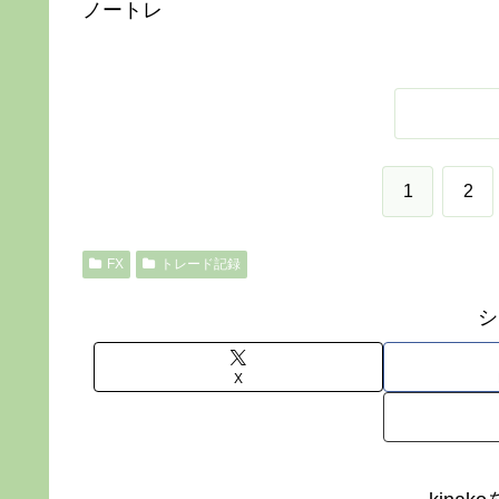
ノートレ
1
2
FX
トレード記録
シ
X