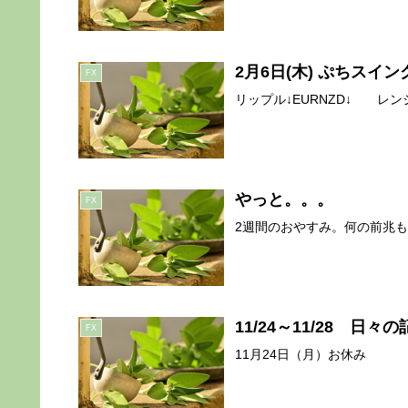
2月6日(木) ぷちスイ
FX
リップル↓EURNZD↓ レンジ
やっと。。。
FX
2週間のおやすみ。何の前兆もな
11/24～11/28 日
FX
11月24日（月）お休み