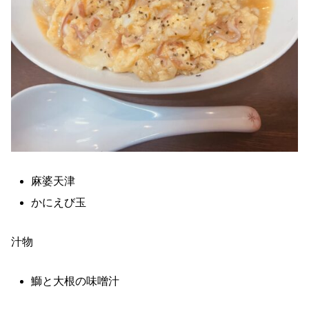
麻婆天津
かにえび玉
汁物
鰤と大根の味噌汁