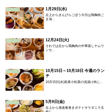
1月29日(水)
おばんざい
左上からきんぴらごぼう今日は鶏胸肉ご
ま油...
12月24日(火)
おばんざい
それでは左から鶏胸肉の中華蒸しヤムウ
ンセ...
10月15日～10月18日 今週のラン
おばんざい
チ
10月15日(水)前菜小松菜の浅漬け肉じ...
5月9日(金)
おばんざい
左上から海老春巻きポテトサラダニラ玉
肉じ...