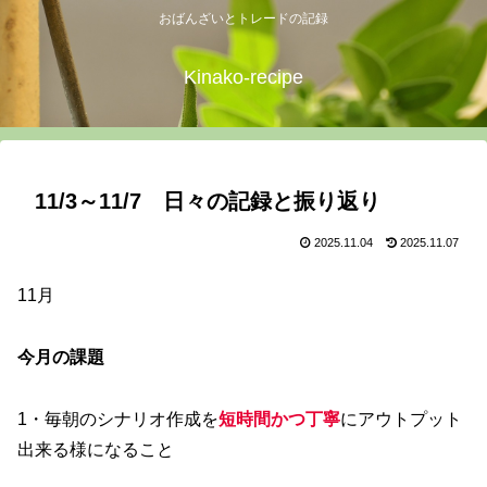
おばんざいとトレードの記録
Kinako-recipe
11/3～11/7 日々の記録と振り返り
2025.11.04
2025.11.07
11月
今月の課題
1・毎朝のシナリオ作成を
短時間かつ丁寧
にアウトプット
出来る様になること