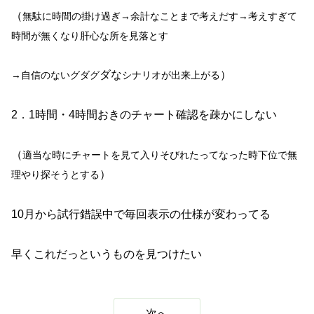
（
無駄に時間の掛け過ぎ→余計なことまで考えだす
→考えすぎて
時間が無くなり肝心な所を見落とす
ダな
）
→自信のないグダグ
シナリオが出来上がる
2．1時間・4時間おきのチャート確認を疎かにしない
（
適当な時にチャートを見て入りそびれたってなった時
下位
で無
）
理やり探そうとする
10月から試行錯誤中で毎回表示の仕様が変わってる
早くこれだっというものを見つけたい
次へ