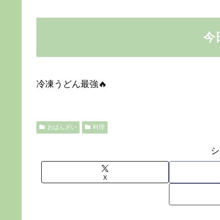
今
冷凍うどん最強🔥
おばんざい
料理
シ
X