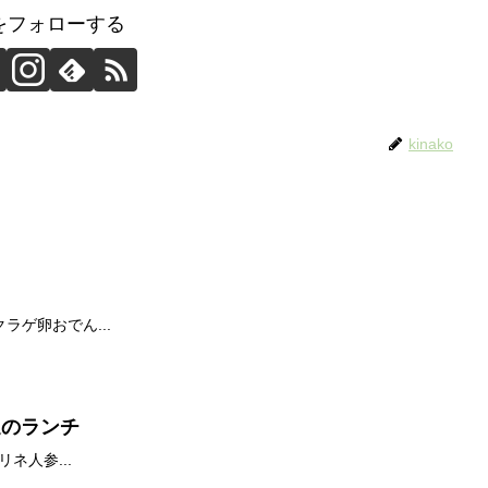
koをフォローする
kinako
ラゲ卵おでん...
今週のランチ
ネ人参...