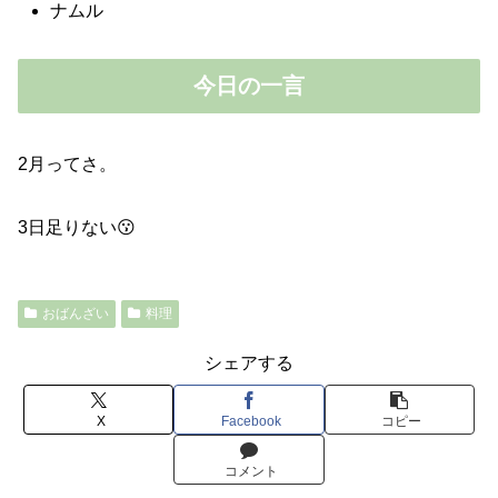
ナムル
今日の一言
2月ってさ。
3日足りない😗
おばんざい
料理
シェアする
X
Facebook
コピー
コメント