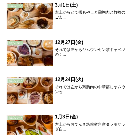
3月1日(土)
おばんざい
左上からどて煮もやしと鶏胸肉と竹輪の
ごま...
12月27日(金)
おばんざい
それでは左からヤムウンセン紫キャベツ
のく...
12月24日(火)
おばんざい
それでは左から鶏胸肉の中華蒸しヤムウ
ンセ...
1月3日(金)
おばんざい
左上からおでん🍢筑前煮角煮タラモサラ
ダ自...