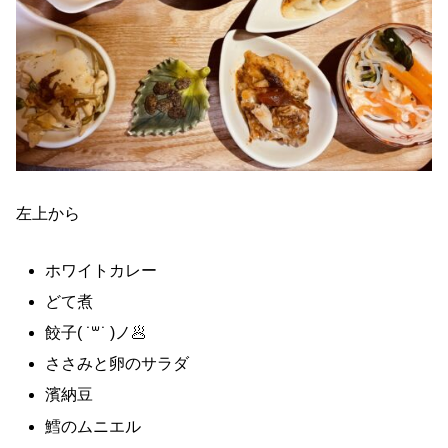
左上から
ホワイトカレー
どて煮
餃子( ˙꒳​˙ )ノ🥟
ささみと卵のサラダ
濱納豆
鱈のムニエル