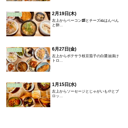
2月19日(木)
おばんざい
左上からベーコン🥓とチーズ🧀はんぺん
と卵...
6月27日(金)
おばんざい
左上からポテサラ枝豆茄子の白醤油漬け
トロ...
1月15日(水)
おばんざい
左上からソーセージとじゃがいも🥔とブ
ロッ...