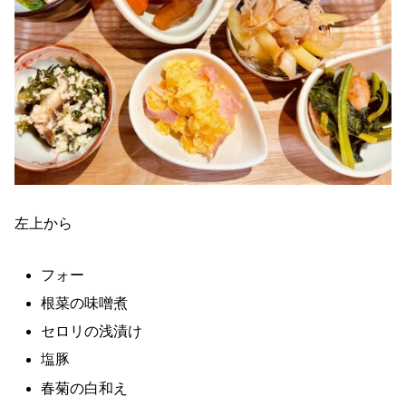
左上から
フォー
根菜の味噌煮
セロリの浅漬け
塩豚
春菊の白和え