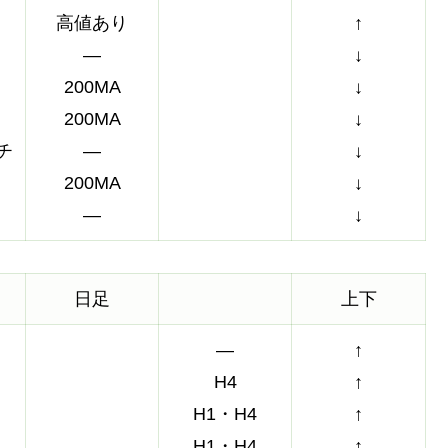
高値あり
↑
―
↓
200MA
↓
200MA
↓
チ
―
↓
200MA
↓
―
↓
日足
上下
―
↑
H4
↑
H1・H4
↑
H1・H4
↑