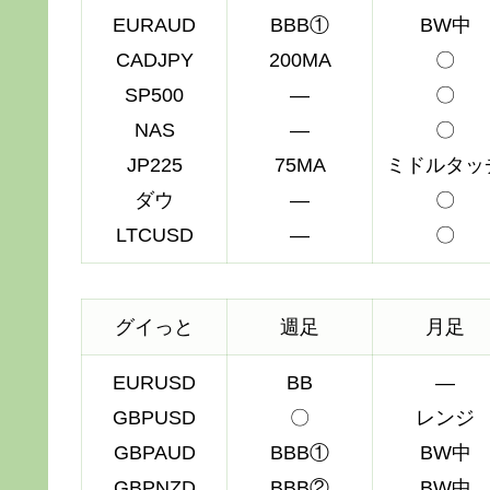
EURAUD
BBB①
BW中
CADJPY
200MA
〇
SP500
―
〇
NAS
―
〇
JP225
75MA
ミドルタッ
ダウ
―
〇
LTCUSD
―
〇
グイっと
週足
月足
EURUSD
BB
―
GBPUSD
〇
レンジ
GBPAUD
BBB①
BW中
GBPNZD
BBB②
BW中