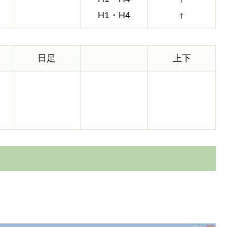
H1・H4
↑
日足
上下