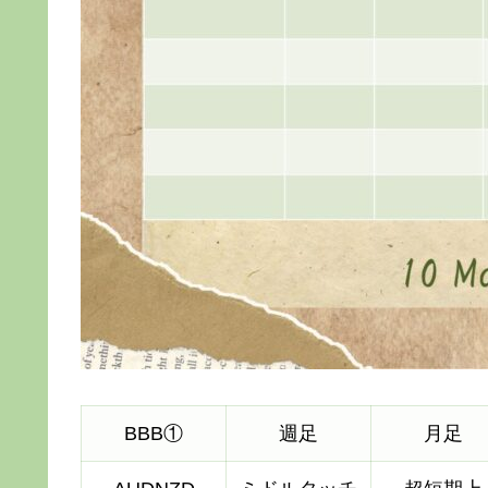
BBB①
週足
月足