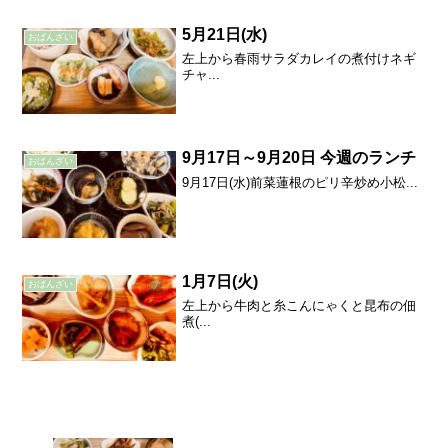
5月21日(水)
おばんざい
左上から春雨サラダカレイの煮付けネギ
チャ...
9月17日～9月20日 今週のランチ
おばんざい
9月17日(水)前菜蓮根のピリ辛炒め小松...
1月7日(火)
おばんざい
左上から牛肉と糸こんにゃくと昆布の佃
煮(...