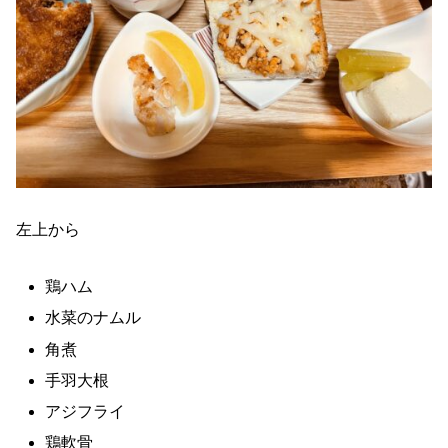
左上から
鶏ハム
水菜のナムル
角煮
手羽大根
アジフライ
鶏軟骨