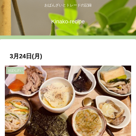
おばんざいとトレードの記録
Kinako-recipe
3月24日(月)
おばんざい