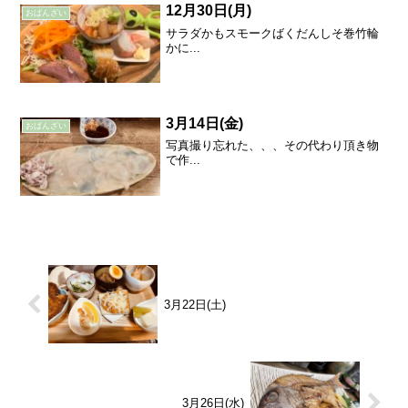
12月30日(月)
おばんざい
サラダかもスモークばくだんしそ巻竹輪
かに...
3月14日(金)
おばんざい
写真撮り忘れた、、、その代わり頂き物
で作...
3月22日(土)
3月26日(水)