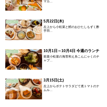
マカ...
5月22日(木)
おばんざい
左上から小松菜と鱈のおひたしもずく酢
手羽...
10月1日～10月4日 今週のランチ
おばんざい
前菜小松菜の海苔和え糸こんにゃくのチ
ャプ...
3月15日(土)
おばんざい
左上からポテトサラダどて煮トマトのナ
ムル...