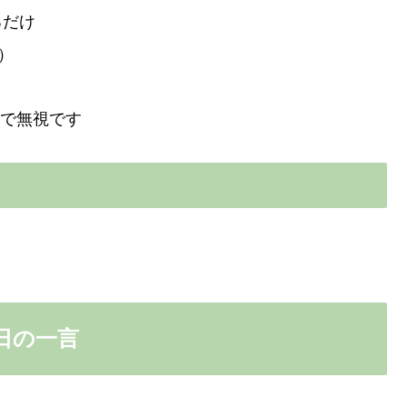
るだけ
）
ので無視です
日の一言