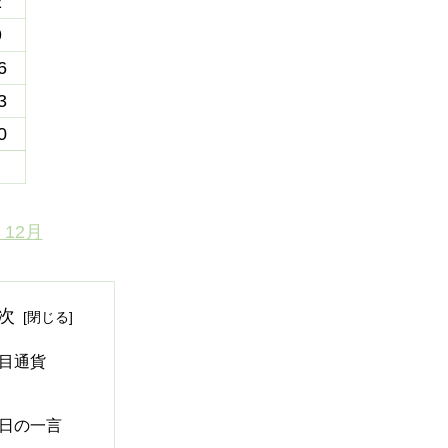
2
9
6
3
0
« 12月
次
目通貨
日の一言