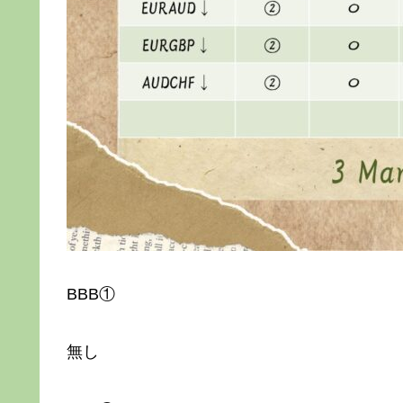
BBB①
無し