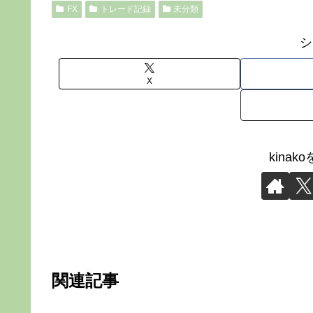
FX
トレード記録
未分類
シ
X
kina
関連記事