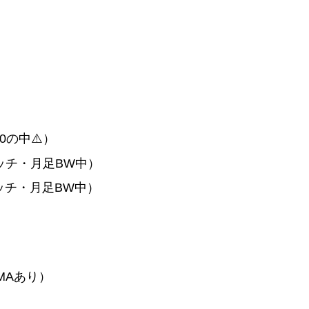
0の中⚠️）
タッチ・月足BW中）
タッチ・月足BW中）
MAあり）