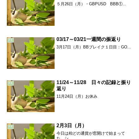
５月26日（月）・GBPUSD BBB①...
03/17～03/21一週間の振返り
FX
3月17日（月）BBブレイク１日目：GO...
11/24～11/28 日々の記録と振り
FX
返り
11月24日（月）お休み
2月3日（月）
FX
今日は殆どの通貨が窓開けで始まって
た。シ...