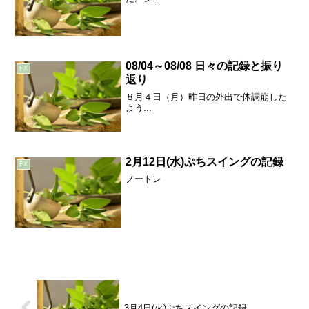
08/04～08/08 日々の記録と振り
FX
返り
８月４日（月）昨日の外出で体調崩した
よう...
2月12日(水)ぷちスイングの記録
FX
ノートレ
3月4日(火)ぷちスイングの記録