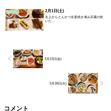
2月1日(土)
おばんざい
左上からとんかつ生姜焼き凍み豆腐の炊
いた...
5月23日(金)
5月28日(火)
コメント