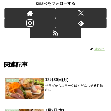
kinakoをフォローする
kinako
関連記事
12月30日(月)
おばんざい
サラダかもスモークばくだんしそ巻竹輪
かに...
7月3日(木)
おばんざい