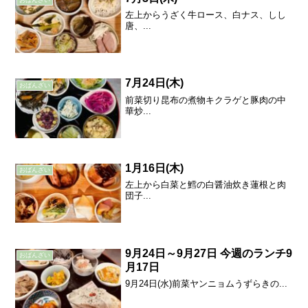
左上からうざく牛ロース、白ナス、しし
唐、...
7月24日(木)
おばんざい
前菜切り昆布の煮物キクラゲと豚肉の中
華炒...
1月16日(木)
おばんざい
左上から白菜と鱈の白醤油炊き蓮根と肉
団子...
9月24日～9月27日 今週のランチ9
おばんざい
月17日
9月24日(水)前菜ヤンニョムうずらきの...