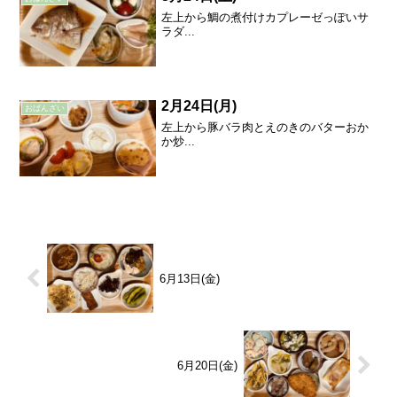
左上から鯛の煮付けカプレーゼっぽいサ
ラダ...
2月24日(月)
おばんざい
左上から豚バラ肉とえのきのバターおか
か炒...
6月13日(金)
6月20日(金)