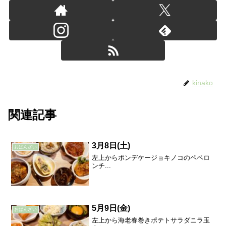
kinako
関連記事
3月8日(土)
おばんざい
左上からポンデケージョキノコのペペロ
ンチ...
5月9日(金)
おばんざい
左上から海老春巻きポテトサラダニラ玉