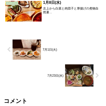
1月8日(水)
おばんざい
左上から白菜と肉団子と厚揚げの煮物自
然薯...
7月1日(火)
7月23日(水)
コメント