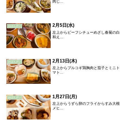
肉じ...
2月5日(水)
おばんざい
左上からビーフシチューめざし春菊の白
和え...
2月13日(木)
おばんざい
左上からプルコギ鶏胸肉と茄子とミニト
マト...
1月27日(月)
おばんざい
左上からうずら卵のフライからすみ大根
メヒ...